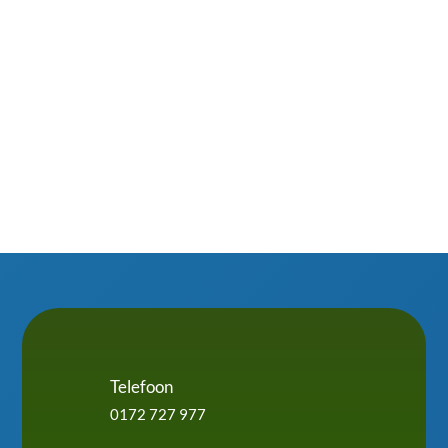
dakkapel te schrobben. Slim omgaan met isolatie,
waterafvoer en ventilatie maakt het verschil....
Telefoon
0172 727 977