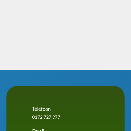
Duurzaamheid
We gebruiken milieuvriendelijke
producten en verantwoorde methodes,
met respect voor mens, gebouw en
omgeving.
Telefoon
0172 727 977