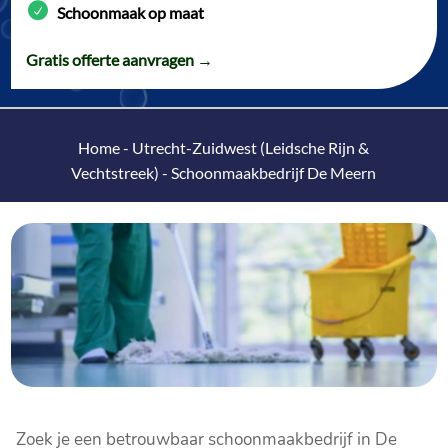
Schoonmaak op maat
Gratis offerte aanvragen →
Home
-
Utrecht-Zuidwest (Leidsche Rijn &
Vechtstreek)
-
Schoonmaakbedrijf De Meern
Zoek je een betrouwbaar schoonmaakbedrijf in De