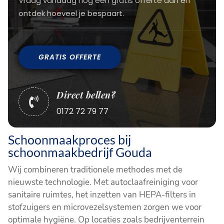
Vraag vandaag nog een gratis offerte aan en
ontdek hoeveel je bespaart.
GRATIS OFFERTE
Direct bellen?

0172 72 79 77
Schoonmaakproces bij
schoonmaakbedrijf Gouda
Wij combineren traditionele methodes met de
nieuwste technologie. Met autoclaafreiniging voor
sanitaire ruimtes, het inzetten van HEPA-filters in
stofzuigers en microvezelsystemen zorgen we voor
optimale hygiëne. Op locaties zoals bedrijventerrein