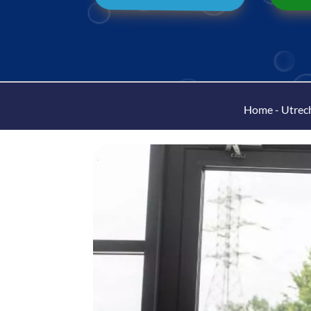
Home
-
Utrech