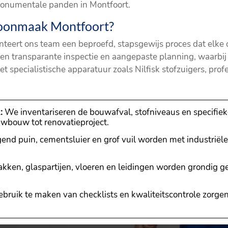
monumentale panden in Montfoort.
hoonmaak Montfoort?
nteert ons team een beproefd, stapsgewijs proces dat elk
 een transparante inspectie en aangepaste planning, waarbi
 specialistische apparatuur zoals Nilfisk stofzuigers, prof
:
We inventariseren de bouwafval, stofniveaus en specifie
euwbouw tot renovatieproject.
end puin, cementsluier en grof vuil worden met industriël
akken, glaspartijen, vloeren en leidingen worden grondig 
bruik te maken van checklists en kwaliteitscontrole zorge