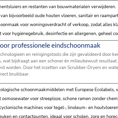
entsluiers en restanten van bouwmaterialen verwijderen.
n van bijvoorbeeld oude houten vloeren, sanitair en raampart
hoonmaak voor woningoverdracht of verkoop, zodat alles kla
t voor hygiënegebruik, desinfectie en allergenen, geheel co
voor professionele eindschoonmaak
nologieën en reinigingstools die zijn gevalideerd door ken
 wat bijdraagt aan een schoner én milieubewust resultaat. 
jderd worden. Door het inzetten van Scrubber-Dryers en wa
irect bruikbaar.
Ecologische schoonmaakmiddelen met Europese Ecolabels, ve
t osmosewater voor streeploze, schone ramen zonder chemi
 cyclonische machines voor tegel-, linoleum- en houtvloeren
 keuken en contactpunten, ideaal voor scholen, zorg en horec