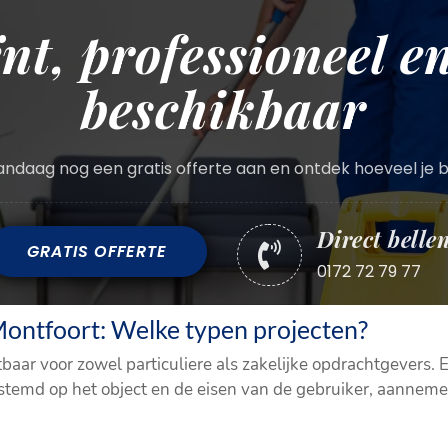
ënt, professioneel en
beschikbaar
ndaag nog een gratis offerte aan en ontdek hoeveel je 
Direct belle
GRATIS OFFERTE

0172 72 79 77
ntfoort: Welke typen projecten?
aar voor zowel particuliere als zakelijke opdrachtgevers. 
estemd op het object en de eisen van de gebruiker, aanneme