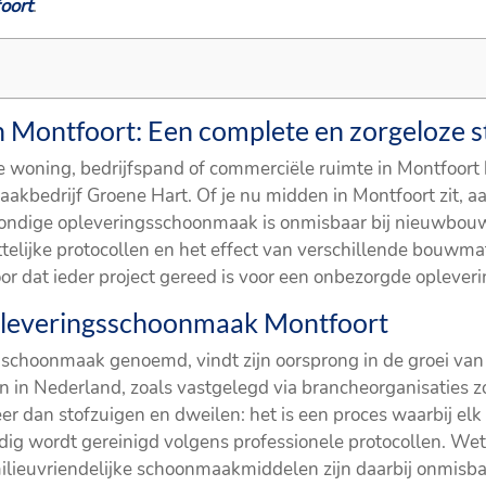
oort
.
Montfoort: Een complete en zorgeloze s
je woning, bedrijfspand of commerciële ruimte in Montfoort 
bedrijf Groene Hart. Of je nu midden in Montfoort zit, aa
grondige opleveringsschoonmaak is onmisbaar bij nieuwbouw,
elijke protocollen en het effect van verschillende bouwmat
r dat ieder project gereed is voor een onbezorgde opleveri
 opleveringsschoonmaak Montfoort
choonmaak genoemd, vindt zijn oorsprong in de groei van
in Nederland, zoals vastgelegd via brancheorganisaties z
 dan stofzuigen en dweilen: het is een proces waarbij elk d
ondig wordt gereinigd volgens professionele protocollen. 
ilieuvriendelijke schoonmaakmiddelen zijn daarbij onmisb