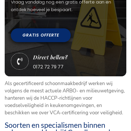
Vraag vandaag nog een gratis offerte aan en
ontdek hoeveel je bespaart.
GRATIS OFFERTE
Direct bellen?

0172 72 79 77
Als gecertificeerd schoonmaakbedrijf werken wij
volgens de meest actuele ARBO- en milieuwetgeving,
hanteren wij de HACCP-richtlijnen voor
voedselveiligheid in keukenomgevingen, en
beschikken we over VCA-certificering voor veiligheid.
Soorten en specialismen binnen