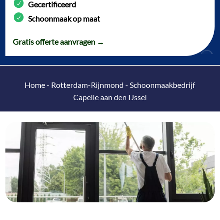
Gecertificeerd
Schoonmaak op maat
Gratis offerte aanvragen →
Home
-
Rotterdam-Rijnmond
-
Schoonmaakbedrijf
Capelle aan den IJssel