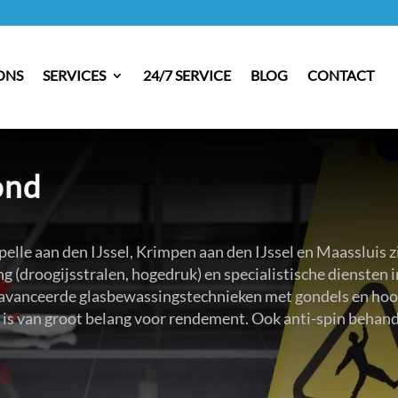
ONS
SERVICES
24/7 SERVICE
BLOG
CONTACT
ond
elle aan den IJssel, Krimpen aan den IJssel en Maassluis 
ng (droogijsstralen, hogedruk) en specialistische diensten
eavanceerde glasbewassingstechnieken met gondels en hoo
6 is van groot belang voor rendement. Ook anti-spin behan