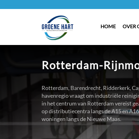
HOME
OVER 
Rotterdam-Rijnm
Rotterdam, Barendrecht, Ridderkerk, Cap
havenregio vraagt om industriële reinigi
in het centrum van Rotterdam vereist g
op distributiecentra langs de A15 en A1
woningen langs de Nieuwe Maas.