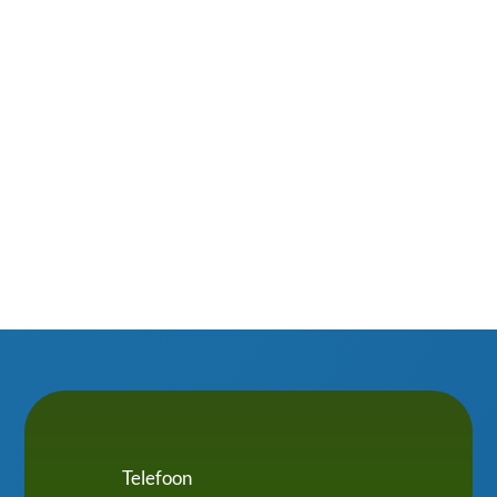
vast niet te springen om in de kou, regen of
sneeuw mos, bladeren of vogelpoep van je
dakkapel te schrobben. Slim omgaan met isolatie,
waterafvoer en ventilatie maakt het verschil....
Telefoon