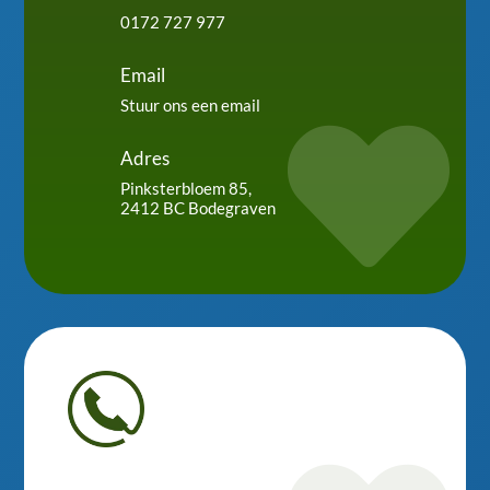
0172 727 977
Email
Stuur ons een email

Adres
Pinksterbloem 85,
2412 BC Bodegraven