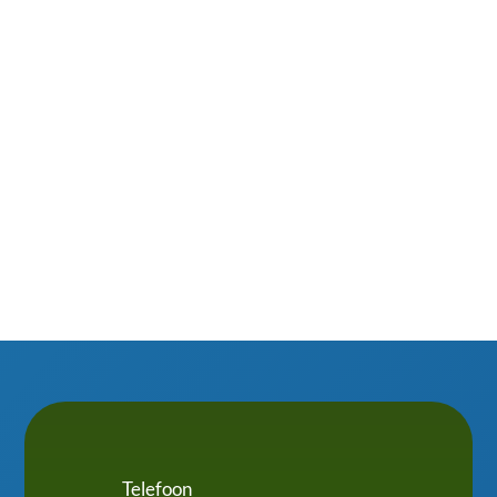
dakkapellen in de winter te voorkomen? Je staat
vast niet te springen om in de kou, regen of
sneeuw mos, bladeren of vogelpoep van je
dakkapel te schrobben. Slim omgaan met isolatie,
waterafvoer en ventilatie maakt het verschil....
Telefoon