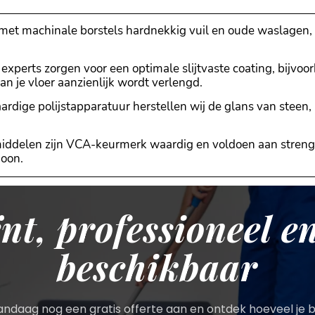
et machinale borstels hardnekkig vuil en oude waslagen, 
experts zorgen voor een optimale slijtvaste coating, bijvo
n je vloer aanzienlijk wordt verlengd.
dige polijstapparatuur herstellen wij de glans van steen,
iddelen zijn VCA-keurmerk waardig en voldoen aan strenge
hoon.
ënt, professioneel en
beschikbaar
ndaag nog een gratis offerte aan en ontdek hoeveel je 