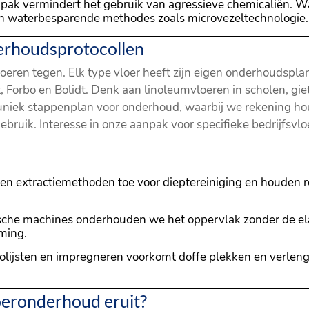
ak vermindert het gebruik van agressieve chemicaliën. Wa
en waterbesparende methodes zoals microvezeltechnologie.
erhoudsprotocollen
oeren tegen. Elk type vloer heeft zijn eigen onderhoudsplan
, Forbo en Bolidt. Denk aan linoleumvloeren in scholen, gietv
uniek stappenplan voor onderhoud, waarbij we rekening hou
ebruik. Interesse in onze aanpak voor specifieke bedrijfsvl
en extractiemethoden toe voor dieptereiniging en houden r
ische machines onderhouden we het oppervlak zonder de ela
rming.
olijsten en impregneren voorkomt doffe plekken en verlen
loeronderhoud eruit?