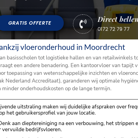
Direct belle
GRATIS OFFERTE

0172 72 79 77
ankzij vloeronderhoud in Moordrecht
n basisscholen tot logistieke hallen en van retailwinkels 
vraagt een andere benadering. Een kantoorvloer van tapijt
 Door toepassing van wetenschappelijke inzichten en vloeron
 Nederland Accreditaat), garanderen wij optimale hygiëne
 en minder onderhoudskosten op de lange termijn.
jvende uitstraling maken wij duidelijke afspraken over freq
p het gebruikersprofiel van jouw locatie.
enk aan dieptereiniging na een verbouwing, het strippen
vervuilde bedrijfsvloeren.