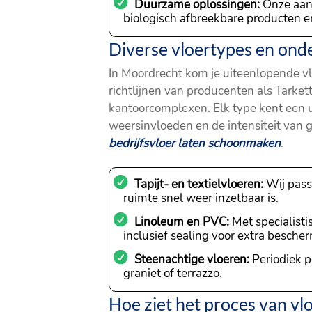
Duurzame oplossingen:
Onze aanp
biologisch afbreekbare producten 
Diverse vloertypes en ond
In Moordrecht kom je uiteenlopende vl
richtlijnen van producenten als Tarkett
kantoorcomplexen. Elk type kent een 
weersinvloeden en de intensiteit van g
bedrijfsvloer laten schoonmaken
.
Tapijt- en textielvloeren:
Wij pass
ruimte snel weer inzetbaar is.
Linoleum en PVC:
Met specialist
inclusief sealing voor extra besche
Steenachtige vloeren:
Periodiek p
graniet of terrazzo.
Hoe ziet het proces van v