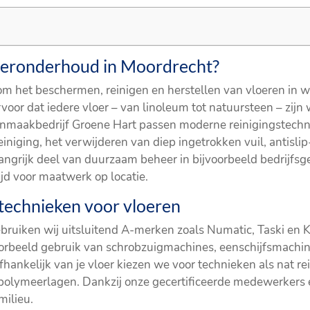
oeronderhoud in Moordrecht?
m het beschermen, reinigen en herstellen van vloeren in w
voor dat iedere vloer – van linoleum tot natuursteen – zijn
oonmaakbedrijf Groene Hart passen moderne reinigingstechn
einiging, het verwijderen van diep ingetrokken vuil, antisli
angrijk deel van duurzaam beheer in bijvoorbeeld bedrijf
ijd voor maatwerk op locatie.
stechnieken voor vloeren
ruiken wij uitsluitend A-merken zoals Numatic, Taski en K
beeld gebruik van schrobzuigmachines, eenschijfsmachin
hankelijk van je vloer kiezen we voor technieken als nat rei
polymeerlagen. Dankzij onze gecertificeerde medewerkers
milieu.