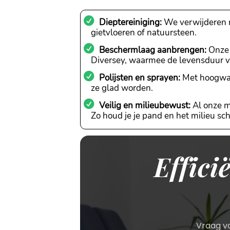
Dieptereiniging:
We verwijderen m
gietvloeren of natuursteen.
Beschermlaag aanbrengen:
Onze 
Diversey, waarmee de levensduur va
Polijsten en sprayen:
Met hoogwaar
ze glad worden.
Veilig en milieubewust:
Al onze m
Zo houd je je pand en het milieu sc
Effici
Vraag va