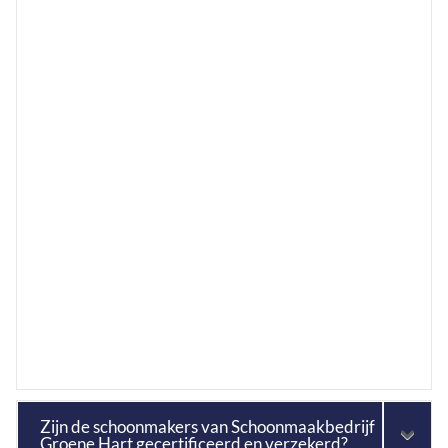
Zijn de schoonmakers van Schoonmaakbedrijf
Groene Hart gecertificeerd en verzekerd?