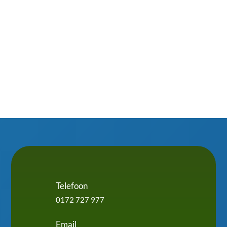
dakkapel te schrobben. Slim omgaan met isolatie,
waterafvoer en ventilatie maakt het verschil....
Telefoon
0172 727 977
Email