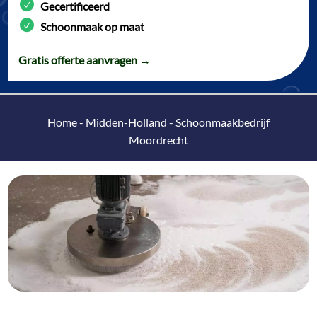
Gecertificeerd
Schoonmaak op maat
Gratis offerte aanvragen →
Home
-
Midden-Holland
-
Schoonmaakbedrijf
Moordrecht