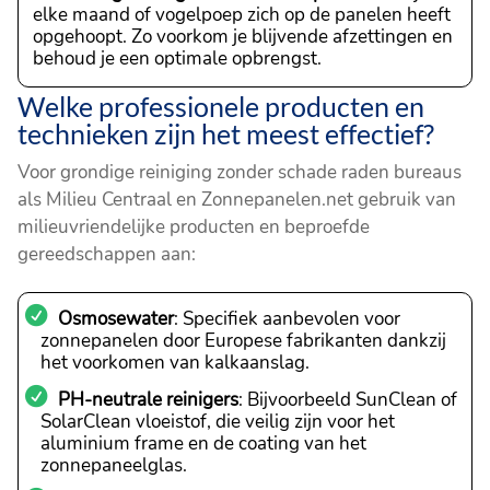
elke maand of vogelpoep zich op de panelen heeft
opgehoopt. Zo voorkom je blijvende afzettingen en
behoud je een optimale opbrengst.
Welke professionele producten en
technieken zijn het meest effectief?
Voor grondige reiniging zonder schade raden bureaus
als Milieu Centraal en Zonnepanelen.net gebruik van
milieuvriendelijke producten en beproefde
gereedschappen aan:
Osmosewater
: Specifiek aanbevolen voor
zonnepanelen door Europese fabrikanten dankzij
het voorkomen van kalkaanslag.
PH-neutrale reinigers
: Bijvoorbeeld SunClean of
SolarClean vloeistof, die veilig zijn voor het
aluminium frame en de coating van het
zonnepaneelglas.