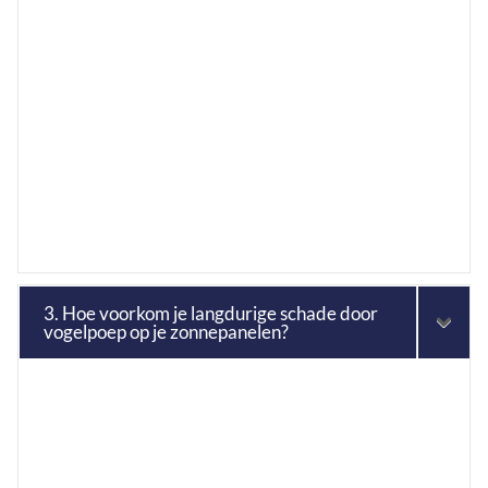
3. Hoe voorkom je langdurige schade door
vogelpoep op je zonnepanelen?