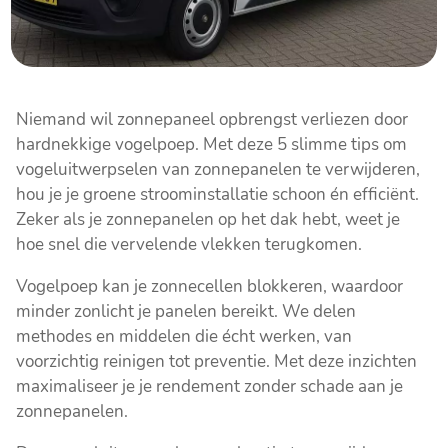
Niemand wil zonnepaneel opbrengst verliezen door
hardnekkige vogelpoep. Met deze 5 slimme tips om
vogeluitwerpselen van zonnepanelen te verwijderen,
hou je je groene stroominstallatie schoon én efficiënt.
Zeker als je zonnepanelen op het dak hebt, weet je
hoe snel die vervelende vlekken terugkomen.
Vogelpoep kan je zonnecellen blokkeren, waardoor
minder zonlicht je panelen bereikt. We delen
methodes en middelen die écht werken, van
voorzichtig reinigen tot preventie. Met deze inzichten
maximaliseer je je rendement zonder schade aan je
zonnepanelen.