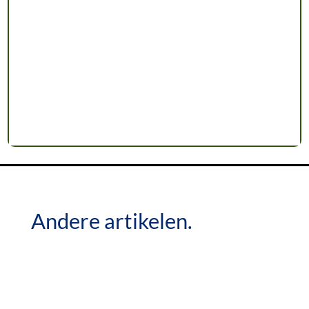
Andere artikelen.