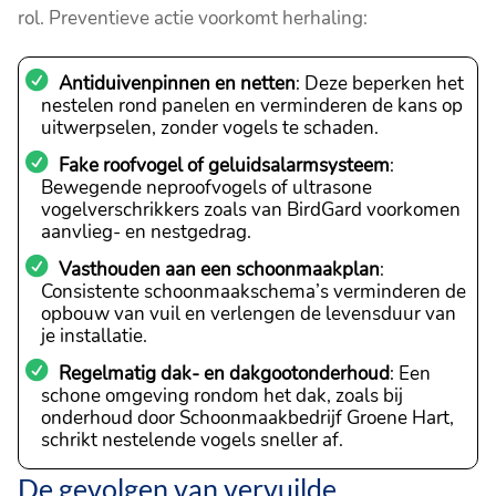
rol. Preventieve actie voorkomt herhaling:
Antiduivenpinnen en netten
: Deze beperken het
nestelen rond panelen en verminderen de kans op
uitwerpselen, zonder vogels te schaden.
Fake roofvogel of geluidsalarmsysteem
:
Bewegende neproofvogels of ultrasone
vogelverschrikkers zoals van BirdGard voorkomen
aanvlieg- en nestgedrag.
Vasthouden aan een schoonmaakplan
:
Consistente schoonmaakschema’s verminderen de
opbouw van vuil en verlengen de levensduur van
je installatie.
Regelmatig dak- en dakgootonderhoud
: Een
schone omgeving rondom het dak, zoals bij
onderhoud door Schoonmaakbedrijf Groene Hart,
schrikt nestelende vogels sneller af.
De gevolgen van vervuilde