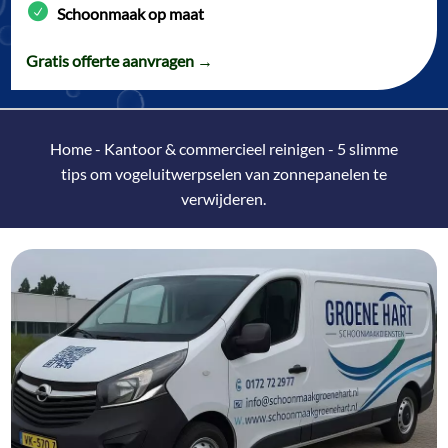
Schoonmaak op maat
Gratis offerte aanvragen →
Home
-
Kantoor & commercieel reinigen
-
5 slimme
tips om vogeluitwerpselen van zonnepanelen te
verwijderen.​