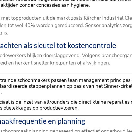
aaktijden zonder concessies aan hygiene.
et topproducten uit de markt zoals Kärcher Industrial Cle
jden tot wel 40% worden gereduceerd. Sensor analytics z
 is.
achten als sleutel tot kostencontrole
medewerkers blijken doorslaggevend. Volgens brancheorgan
eid en herkent sneller knelpunten of afwijkingen.
trainde schoonmakers passen lean management principes 
daardiseerde stappenplannen op basis van het Sinner-cirke
.
iaal is de inzet van allrounders die direct kleine reparatie
 olielekkages op productievloeren.
aakfrequentie en planning
schoonmaakplanning gebaseerd op effectief onderhoud lever