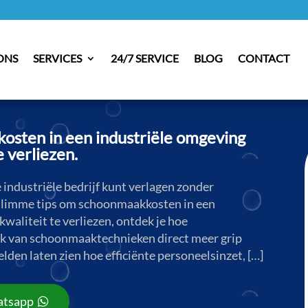
ONS
SERVICES
24/7 SERVICE
BLOG
CONTACT
osten in een industriële omgeving
 verliezen.​
industriële bedrijf kunt verlagen zonder
 slimme tips om schoonmaakkosten in een
waliteit te verliezen, ontdek je hoe
ik van schoonmaaktechnieken direct meer grip
elden laten zien hoe efficiënte personeelsinzet, […]
tsapp