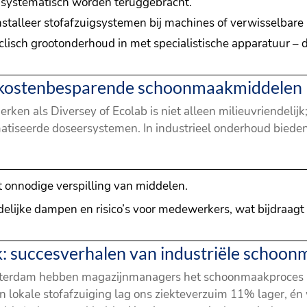
n systematisch worden teruggebracht.
nstalleer stofafzuigsystemen bij machines of verwisselbare
clisch grootonderhoud in met specialistische apparatuur –
 kostenbesparende schoonmaakmiddelen
rken als Diversey of Ecolab is niet alleen milieuvriendeli
atiseerde doseersystemen. In industrieel onderhoud bieden
onnodige verspilling van middelen.
elijke dampen en risico’s voor medewerkers, wat bijdraag
jk: succesverhalen van industriële schoo
 Rotterdam hebben magazijnmanagers het schoonmaakproces 
okale stofafzuiging lag ons ziekteverzuim 11% lager, én 