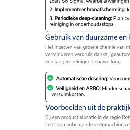
zoals Six Sigma, waarbij afwijkinge
Implementeer bronafscherming:
I
Periodieke deep-cleaning:
Plan cy
reiniging in onderhoudsstops.
Gebruik van duurzame en
Het inzetten van groene chemie van me
verminderen verbruik dankzij geautom
een langere reinigende nawerking.
Automatische dosering:
Voorkomt 
Veiligheid en ARBO:
Minder schad
verzuimkosten.
Voorbeelden uit de prakti
Bij een productielocatie in de regio
inzet van onbemande veegmachines en l