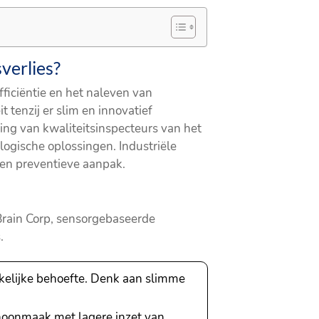
verlies?
fficiëntie en het naleven van
tenzij er slim en innovatief
ing van kwaliteitsinspecteurs van het
ogische oplossingen. Industriële
e en preventieve aanpak.
 Brain Corp, sensorgebaseerde
.
elijke behoefte. Denk aan slimme
oonmaak met lagere inzet van