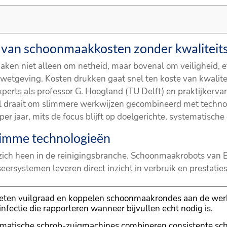
 van schoonmaakkosten zonder kwaliteits
maken niet alleen om netheid, maar bovenal om veiligheid, e
tgeving. Kosten drukken gaat snel ten koste van kwaliteit 
perts als professor G. Hoogland (TU Delft) en praktijkervar
al draait om slimmere werkwijzen gecombineerd met technol
r jaar, mits de focus blijft op doelgerichte, systematisch
slimme technologieën
om zich heen in de reinigingsbranche. Schoonmaakrobots van
eersystemen leveren direct inzicht in verbruik en prestaties
ten vuilgraad en koppelen schoonmaakrondes aan de werk
nfectie die rapporteren wanneer bijvullen echt nodig is.
atische schrob-zuigmachines combineren consistente sch