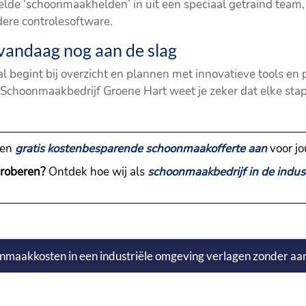
akelde ‘schoonmaakhelden’ in uit een speciaal getraind tea
dere controlesoftware.
 vandaag nog aan de slag
l begint bij overzicht en plannen met innovatieve tools en 
 Schoonmaakbedrijf Groene Hart weet je zeker dat elke stap
een
gratis kostenbesparende schoonmaakofferte aan
voor jo
proberen?
Ontdek hoe wij als
schoonmaakbedrijf in de indus
oonmaakkosten in een industriële omgeving verlagen zonder aan 