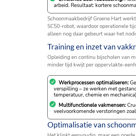
arbeid. Resultaat: kortere schoonm
Schoonmaakbedrijf Groene Hart werkt m
SC50-robot, waardoor operationele ti
alleen nog daar gebeurt waar het nodig
Training en inzet van vakkr
Opleiding en continu bijscholen van 
minder tijd kwijt per oppervlakte-eenh
Werkprocessen optimaliseren:
Ge
verspilling – ze werken met gestan
temperatuur, chemie en mechanica)
Multifunctionele vakmensen:
Cruc
veelvoorkomende verstoringen zoals
Optimalisatie van schoonm
Het klinkt eenvoudig, maar een goede 