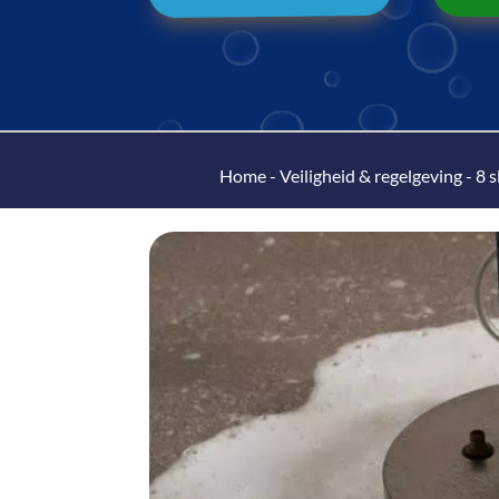
Home
-
Veiligheid & regelgeving
-
8 s