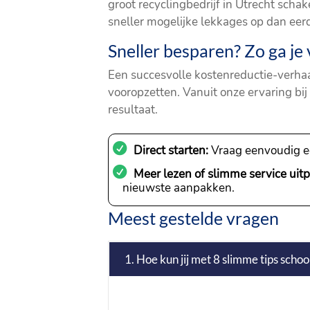
groot recyclingbedrijf in Utrecht sch
sneller mogelijke lekkages op dan eer
Sneller besparen? Zo ga je
Een succesvolle kostenreductie-verhaa
vooropzetten. Vanuit onze ervaring bij
resultaat.
Direct starten:
Vraag eenvoudig 
Meer lezen of slimme service uit
nieuwste aanpakken.
Meest gestelde vragen
1. Hoe kun jij met 8 slimme tips sch