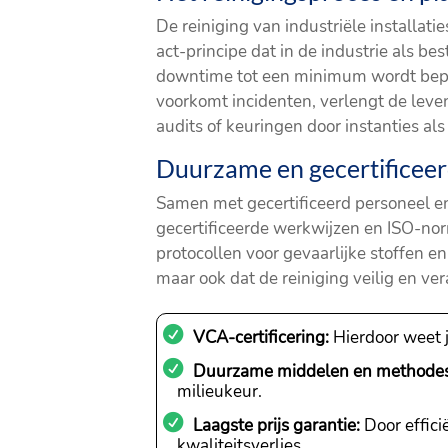
De reiniging van industriële installati
act-principe dat in de industrie als b
downtime tot een minimum wordt bepe
voorkomt incidenten, verlengt de leven
audits of keuringen door instanties a
Duurzame en gecertificeerd
Samen met gecertificeerd personeel e
gecertificeerde werkwijzen en ISO-no
protocollen voor gevaarlijke stoffen e
maar ook dat de reiniging veilig en v
VCA-certificering:
Hierdoor weet j
Duurzame middelen en methodes
milieukeur.
Laagste prijs garantie:
Door effici
kwaliteitsverlies.