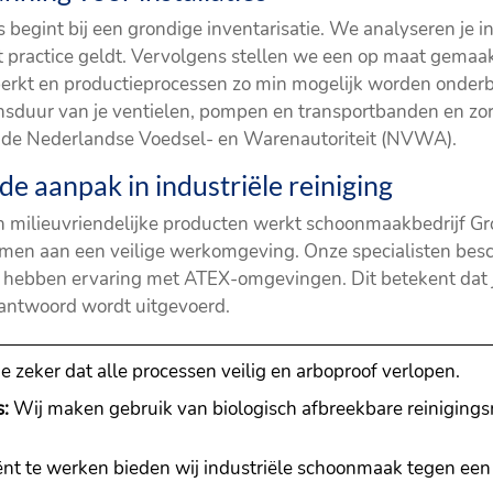
es begint bij een grondige inventarisatie. We analyseren je 
est practice geldt. Vervolgens stellen we een op maat gema
rkt en productieprocessen zo min mogelijk worden onder
sduur van je ventielen, pompen en transportbanden en zorgt
ls de Nederlandse Voedsel- en Warenautoriteit (NVWA).
e aanpak in industriële reiniging
n milieuvriendelijke producten werkt schoonmaakbedrijf 
rmen aan een veilige werkomgeving. Onze specialisten besc
n hebben ervaring met ATEX-omgevingen. Dit betekent dat je 
erantwoord wordt uitgevoerd.
e zeker dat alle processen veilig en arboproof verlopen.
:
Wij maken gebruik van biologisch afbreekbare reinigingsm
ënt te werken bieden wij industriële schoonmaak tegen een