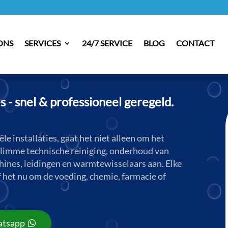
ONS
SERVICES
24/7 SERVICE
BLOG
CONTACT
es - snel & professioneel geregeld.
ële installaties, gaat het niet alleen om het
 slimme technische reiniging, onderhoud van
hines, leidingen en warmtewisselaars aan. Elke
 het nu om de voeding, chemie, farmacie of
tsapp