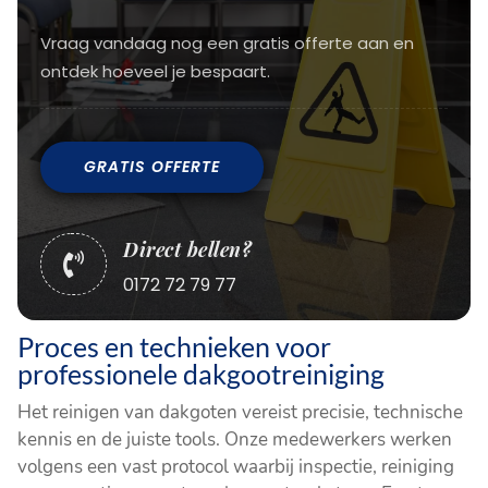
Vraag vandaag nog een gratis offerte aan en
ontdek hoeveel je bespaart.
GRATIS OFFERTE
Direct bellen?

0172 72 79 77
Proces en technieken voor
professionele dakgootreiniging
Het reinigen van dakgoten vereist precisie, technische
kennis en de juiste tools. Onze medewerkers werken
volgens een vast protocol waarbij inspectie, reiniging