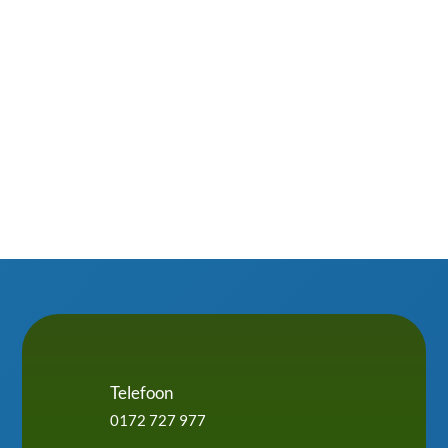
sneeuw mos, bladeren of vogelpoep van je
dakkapel te schrobben. Slim omgaan met isolatie,
waterafvoer en ventilatie maakt het verschil....
Telefoon
0172 727 977