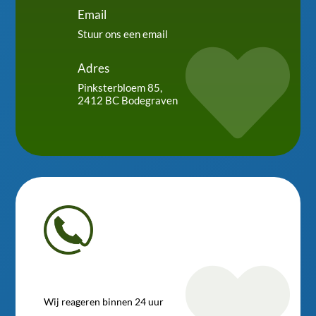
Email
Stuur ons een email

Adres
Pinksterbloem 85,
2412 BC Bodegraven

Wij reageren binnen 24 uur