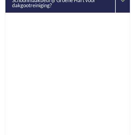
Schoonmaakbedrijf Groene Hart voor
dakgootreiniging?