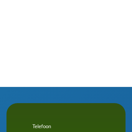
vast niet te springen om in de kou, regen of
sneeuw mos, bladeren of vogelpoep van je
dakkapel te schrobben. Slim omgaan met isolatie,
waterafvoer en ventilatie maakt het verschil....
Telefoon