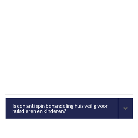
Is een anti spin behandeling huis veilig voor
huisdieren en kinderen?