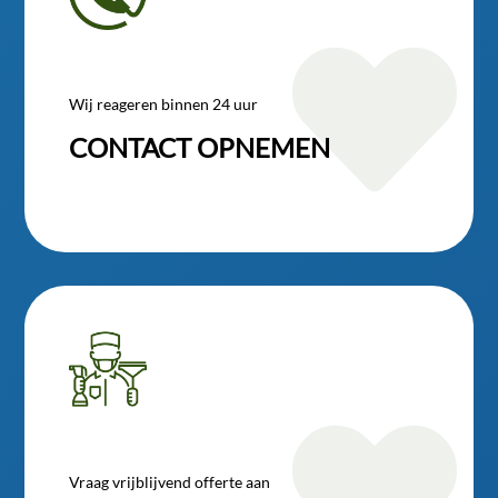

Wij reageren binnen 24 uur
CONTACT OPNEMEN

Vraag vrijblijvend offerte aan