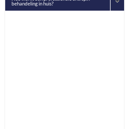
behandeling in huis?