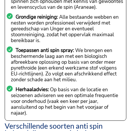
spinnen zich ophouden met kennis van gewoontes
en levenscyclus van de spin (Araneae).
Grondige reiniging:
Alle bestaande webben en
nesten worden professioneel verwijderd met
gereedschap van Unger en eventueel
stoomreiniging, zodat het oppervlak maximaal
bereikbaar is.
Toepassen anti spin spray:
We brengen een
beschermende laag aan met een biologisch
afbreekbare oplossing op basis van onder meer
pyrethroïde (een erkend werkzame stof volgens
EU-richtlijnen). Zo volgt een afschrikkend effect
zonder schade aan het milieu.
Herhaaladvies:
Op basis van de locatie en
seizoenen adviseren we een optimale frequentie
voor onderhoud (vaak een keer per jaar,
aansluitend op het begin van het voorjaar of
najaar).
Verschillende soorten anti spin