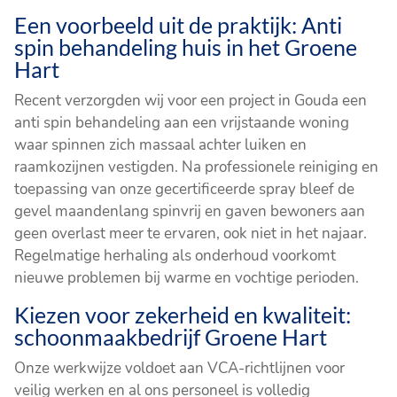
Een voorbeeld uit de praktijk: Anti
spin behandeling huis in het Groene
Hart
Recent verzorgden wij voor een project in Gouda een
anti spin behandeling aan een vrijstaande woning
waar spinnen zich massaal achter luiken en
raamkozijnen vestigden. Na professionele reiniging en
toepassing van onze gecertificeerde spray bleef de
gevel maandenlang spinvrij en gaven bewoners aan
geen overlast meer te ervaren, ook niet in het najaar.
Regelmatige herhaling als onderhoud voorkomt
nieuwe problemen bij warme en vochtige perioden.
Kiezen voor zekerheid en kwaliteit:
schoonmaakbedrijf Groene Hart
Onze werkwijze voldoet aan VCA-richtlijnen voor
veilig werken en al ons personeel is volledig