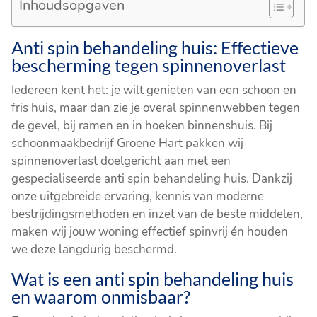
Inhoudsopgaven
Anti spin behandeling huis: Effectieve
bescherming tegen spinnenoverlast
Iedereen kent het: je wilt genieten van een schoon en
fris huis, maar dan zie je overal spinnenwebben tegen
de gevel, bij ramen en in hoeken binnenshuis. Bij
schoonmaakbedrijf Groene Hart pakken wij
spinnenoverlast doelgericht aan met een
gespecialiseerde anti spin behandeling huis. Dankzij
onze uitgebreide ervaring, kennis van moderne
bestrijdingsmethoden en inzet van de beste middelen,
maken wij jouw woning effectief spinvrij én houden
we deze langdurig beschermd.
Wat is een anti spin behandeling huis
en waarom onmisbaar?