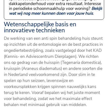
dakkapelonderhoud voor extra resultaat. Interesse
in periodieke schoonmaakhulp voor woning?
Bekijk
wat wij nog meer kunnen doen voor jouw huis
.
Wetenschappelijke basis en
innovatieve technieken
De werking van een anti spin behandeling huis steunt
op inzichten uit de entomologie en de best practices in
ongediertebestrijding, zoals vastgelegd door het KAD
(Kennis- en Adviescentrum Dierplagen). We richten
ons op gedrag van de huisspin (Tegenaria domestica),
kruisspin (Araneus diadematus) en andere soorten die
in Nederland veelvoorkomend zijn. Door slim in te
spelen op hun seizoen, levenswijze en
voorkeursplekken krijgen spinnen nauwelijks kans
terug te keren. Vooraf bepalen wij het juiste moment
voor behandeling, zodat we het maximale effect
behalen met minimaal gebruik van middelen.