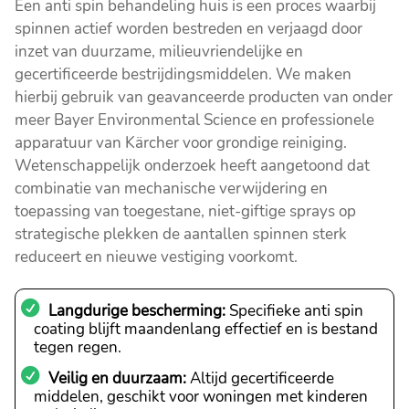
Een anti spin behandeling huis is een proces waarbij
spinnen actief worden bestreden en verjaagd door
inzet van duurzame, milieuvriendelijke en
gecertificeerde bestrijdingsmiddelen. We maken
hierbij gebruik van geavanceerde producten van onder
meer Bayer Environmental Science en professionele
apparatuur van Kärcher voor grondige reiniging.
Wetenschappelijk onderzoek heeft aangetoond dat
combinatie van mechanische verwijdering en
toepassing van toegestane, niet-giftige sprays op
strategische plekken de aantallen spinnen sterk
reduceert en nieuwe vestiging voorkomt.
Langdurige bescherming:
Specifieke anti spin
coating blijft maandenlang effectief en is bestand
tegen regen.
Veilig en duurzaam:
Altijd gecertificeerde
middelen, geschikt voor woningen met kinderen