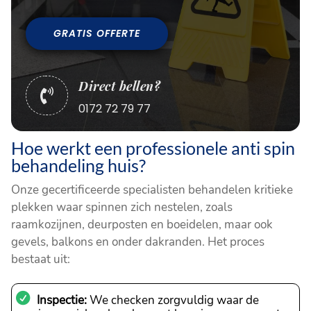
GRATIS OFFERTE
Direct bellen?

0172 72 79 77
Hoe werkt een professionele anti spin
behandeling huis?
Onze gecertificeerde specialisten behandelen kritieke
plekken waar spinnen zich nestelen, zoals
raamkozijnen, deurposten en boeidelen, maar ook
gevels, balkons en onder dakranden. Het proces
bestaat uit:
Inspectie:
We checken zorgvuldig waar de