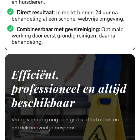
en huisdieren.
Direct resultaat:
Je merkt binnen 24 uur na
behandeling al een schone, webvrije omgeving.
Combineerbaar met gevelreiniging:
Optimale
werking door eerst grondig reinigen, daarna
behandeling.
Efficiënt,
professioneel en altijd
beschikbaar
Vraag vandaag nog een gratis offerte aan en
ontdek hoeveel je bespaart.