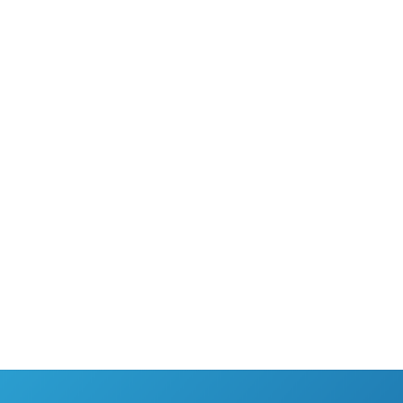
Opbrengst verhogen zonnepanelen betekent meer stroom
halen uit je panelen zonder dat je extra panelen hoeft te
leggen. Denk aan regelmatig schoonmaken, checken op
schaduw en het slim plaatsen van micro-omvormers voor
een hoger rendement. Dit alles samen zorgt ervoor...