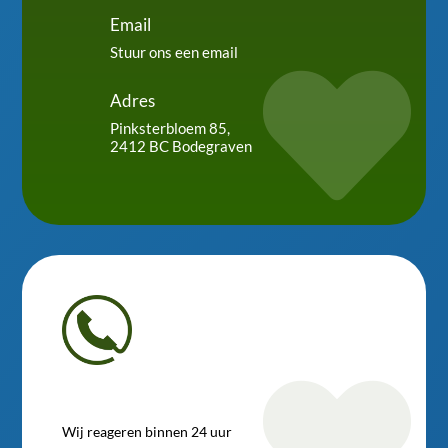
Email
Stuur ons een email

Adres
Pinksterbloem 85,
2412 BC Bodegraven

Wij reageren binnen 24 uur