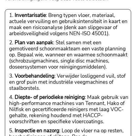
Inventarisatie
: Breng typen vloer, materiaal,
actuele vervuiling en gebruiksintensiteit in kaart en
maak een risicoanalyse (denk aan slipgevaar of
arbeidsveiligheid volgens NEN-ISO 45001).
Plan van aanpak
: Stel samen met een
gemotiveerd schoonmaakteam een vaste planning
op. Bepaal wie, wanneer en waarmee schoonmaakt
(schrobzuigmachines, single disc machines,
doseersystemen voor reinigingsmiddelen).
Voorbehandeling
: Verwijder losliggend vuil, stof
en grof puin met industriële veegmachines of
staalborstels.
Diepte- of periodieke reiniging
: Maak gebruik van
high-performance machines van Tennant, Hako of
Nilfisk en gecertificeerde reinigers met laag VOC-
gehalte, rekening houdend met HACCP-
voorschriften en specifieke vloercoatings.
Inspectie en nazorg
: Loop de vloer na op resten,