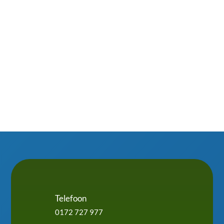
sneeuw mos, bladeren of vogelpoep van je
dakkapel te schrobben. Slim omgaan met isolatie,
waterafvoer en ventilatie maakt het verschil....
Telefoon
0172 727 977