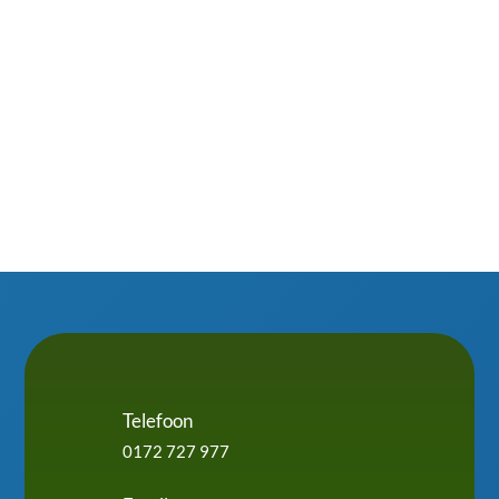
dakkapel te schrobben. Slim omgaan met isolatie,
waterafvoer en ventilatie maakt het verschil....
Telefoon
0172 727 977