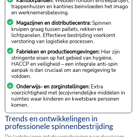
Kantoorpanden:
Webben rondom entreepartijen,
trappenhuizen en kantines beïnvloeden het imago
en werknemersbeleving.
Magazijnen en distributiecentra:
Spinnen
kruipen graag tussen pallets, rekken en
lichtpanelen. Effectieve bestrijding voorkomt
verstoring van logistieke processen.
Fabrieken en productieomgevingen:
Hier zijn
stringente eisen op het gebied van hygiëne,
HACCP en veiligheid – een integrale anti-spin
aanpak is dan cruciaal om aan regelgeving te
voldoen.
Onderwijs- en zorginstellingen:
Extra
voorzichtigheid met (eco)vriendelijke middelen in
ruimtes waar kinderen en kwetsbare personen
komen.
Trends en ontwikkelingen in
professionele spinnenbestrijding
De laatste jaren zet de verschuiving naar duurzaam