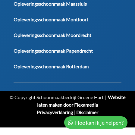
Opleveringsschoonmaak Maassluis
Opleveringsschoonmaak Montfoort
Opleveringsschoonmaak Moordrecht
Opleveringsschoonmaak Papendrecht
Opleveringsschoonmaak Rotterdam
© Copyright Schoonmaakbedrijf Groene Hart |
Website
laten maken door Flexamedia
Privacyverklaring
|
Disclaimer
Hoe kan ik je helpen?