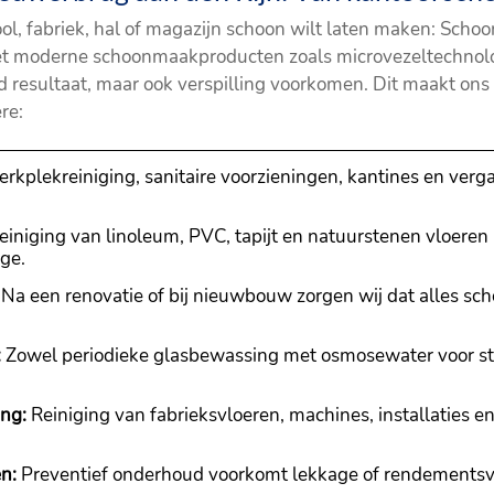
ool, fabriek, hal of magazijn schoon wilt laten maken: Sch
met moderne schoonmaakproducten zoals microvezeltechno
d resultaat, maar ook verspilling voorkomen. Dit maakt ons
re:
rkplekreiniging, sanitaire voorzieningen, kantines en verg
reiniging van linoleum, PVC, tapijt en natuurstenen vloeren
age.
Na een renovatie of bij nieuwbouw zorgen wij dat alles scho
:
Zowel periodieke glasbewassing met osmosewater voor st
ing:
Reiniging van fabrieksvloeren, machines, installaties e
n:
Preventief onderhoud voorkomt lekkage of rendementsver