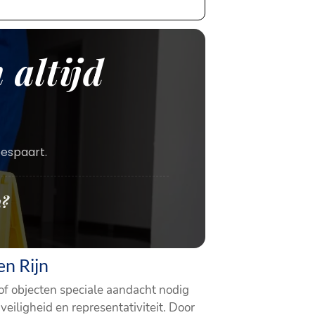
 altijd
bespaart.
n?
en Rijn
of objecten speciale aandacht nodig
eiligheid en representativiteit. Door