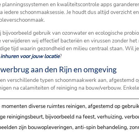
le planningssystemen en kwaliteitscontrole apps garanderen
a iedere schoonmaaksessie. Je houdt dus altijd overzicht en
opleverschoonmaak.
 bijvoorbeeld gebruik van ozonwater en ecologische probioti
 verwijderen wij effectief bacteriën en virussen zonder he
uidige tijd waarin gezondheid en milieu centraal staan. Wil 
inhuren voor jouw locatie
?
werbrug aan den Rijn en omgeving
ren verschillende typen schoonmaakwerk aan, afgestemd op
inigen na calamiteiten of reiniging na bouw/verbouw. Enkel
e momenten diverse ruimtes reinigen, afgestemd op gebruiks
ge reinigingsbeurt, bijvoorbeeld na feest, verhuizing, verbo
rbeelden zijn bouwopleveringen, anti-spin behandeling, z