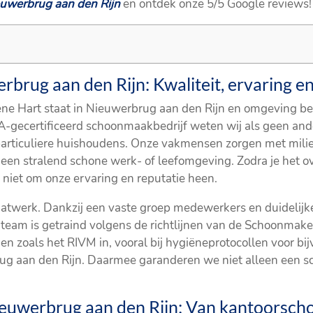
euwerbrug aan den Rijn
en ontdek onze 5/5 Google reviews!
brug aan den Rijn: Kwaliteit, ervaring 
e Hart staat in Nieuwerbrug aan den Rijn en omgeving be
-gecertificeerd schoonmaakbedrijf weten wij als geen ande
 particuliere huishoudens. Onze vakmensen zorgen met mili
n stralend schone werk- of leefomgeving. Zodra je het o
 niet om onze ervaring en reputatie heen.
twerk. Dankzij een vaste groep medewerkers en duidelijke
 team is getraind volgens de richtlijnen van de Schoonmak
n zoals het RIVM in, vooral bij hygiëneprotocollen voor bi
rug aan den Rijn. Daarmee garanderen we niet alleen een 
euwerbrug aan den Rijn: Van kantoorsch