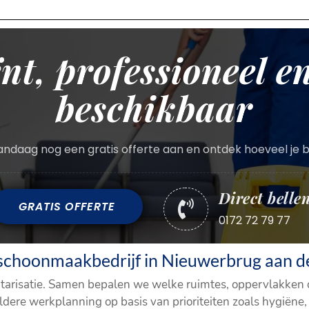
ënt, professioneel en
beschikbaar
ndaag nog een gratis offerte aan en ontdek hoeveel je 
Direct belle
GRATIS OFFERTE

0172 72 79 77
schoonmaakbedrijf in Nieuwerbrug aan d
ntarisatie. Samen bepalen we welke ruimtes, oppervlakken 
re werkplanning op basis van prioriteiten zoals hygiëne, v