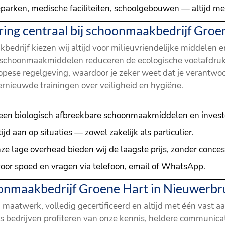
parken, medische faciliteiten, schoolgebouwen — altijd met
ring centraal bij schoonmaakbedrijf Groe
kbedrijf kiezen wij altijd voor milieuvriendelijke middelen 
e schoonmaakmiddelen reduceren de ecologische voetafdru
pese regelgeving, waardoor je zeker weet dat je verantwoo
vernieuwde trainingen over veiligheid en hygiëne.
leen biologisch afbreekbare schoonmaakmiddelen en invest
tijd aan op situaties — zowel zakelijk als particulier.
nze lage overhead bieden wij de laagste prijs, zonder conces
voor spoed en vragen via telefoon, email of WhatsApp.
nmaakbedrijf Groene Hart in Nieuwerbru
aatwerk, volledig gecertificeerd en altijd met één vast a
ls bedrijven profiteren van onze kennis, heldere communica