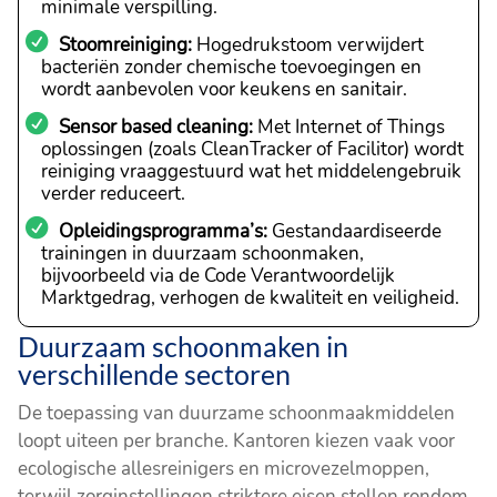
minimale verspilling.
Stoomreiniging:
Hogedrukstoom verwijdert
bacteriën zonder chemische toevoegingen en
wordt aanbevolen voor keukens en sanitair.
Sensor based cleaning:
Met Internet of Things
oplossingen (zoals CleanTracker of Facilitor) wordt
reiniging vraaggestuurd wat het middelengebruik
verder reduceert.
Opleidingsprogramma’s:
Gestandaardiseerde
trainingen in duurzaam schoonmaken,
bijvoorbeeld via de Code Verantwoordelijk
Marktgedrag, verhogen de kwaliteit en veiligheid.
Duurzaam schoonmaken in
verschillende sectoren
De toepassing van duurzame schoonmaakmiddelen
loopt uiteen per branche. Kantoren kiezen vaak voor
ecologische allesreinigers en microvezelmoppen,
terwijl zorginstellingen striktere eisen stellen rondom