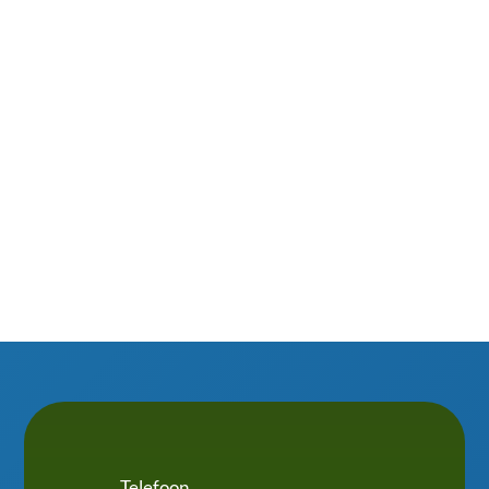
dakkapellen in de winter te voorkomen? Je staat
vast niet te springen om in de kou, regen of
sneeuw mos, bladeren of vogelpoep van je
dakkapel te schrobben. Slim omgaan met isolatie,
waterafvoer en ventilatie maakt het verschil....
Telefoon