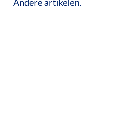
Andere artikelen.
Het begint met slim inzicht in de raampartijen,