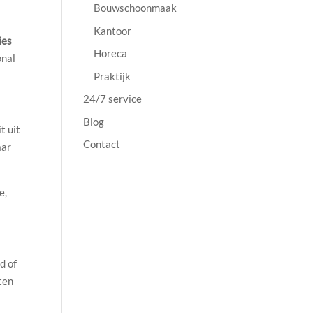
Bouwschoonmaak
Kantoor
ies
Horeca
onal
Praktijk
24/7 service
Blog
t uit
Contact
aar
e,
d of
ten