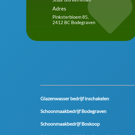

Adres
Pinksterbloem 85,
2412 BC Bodegraven
Glazenwasser bedrijf inschakelen
Schoonmaakbedrijf Bodegraven
Schoonmaakbedrijf Boskoop